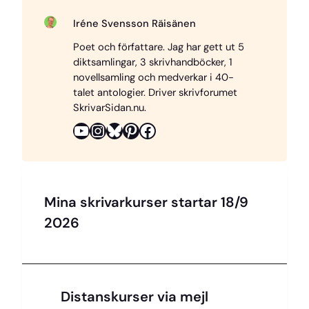
c
n
u
r
p
Iréne Svensson Räisänen
e
t
e
e
y
Poet och författare. Jag har gett ut 5
b
e
s
a
L
diktsamlingar, 3 skrivhandböcker, 1
o
r
k
d
i
novellsamling och medverkar i 40-
o
e
y
s
n
talet antologier. Driver skrivforumet
SkrivarSidan.nu.
k
s
k
YouTube
Instagram
Bluesky
Pinterest
Facebook
t
Mina skrivarkurser startar 18/9
2026
Distanskurser via mejl