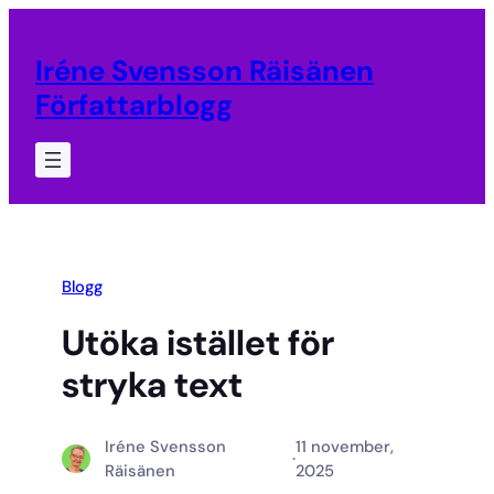
Hoppa
till
Iréne Svensson Räisänen
innehåll
Författarblogg
Blogg
Utöka istället för
stryka text
Iréne Svensson
11 november,
·
Räisänen
2025