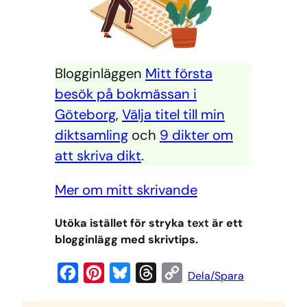
Blogginläggen
Mitt första
besök på bokmässan i
Göteborg
,
Välja titel till min
diktsamling
och
9 dikter om
att skriva dikt
.
Mer om mitt skrivande
Utöka istället för stryka
text
är ett
blogginlägg med skrivtips.
F
P
B
T
C
Dela/Spara
a
i
l
h
o