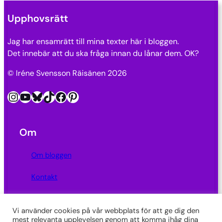
Upphovsrätt
Jag har ensamrätt till mina texter här i bloggen.
Det innebär att du ska fråga innan du lånar dem. OK?
© Iréne Svensson Räisänen 2026
Instagram
YouTube
Bluesky
TikTok
Facebook
Pinterest
Om
Om bloggen
Kontakt
Integritetspolicy
Vi använder cookies på vår webbplats för att ge dig den
mest relevanta upplevelsen genom att komma ihåg dina
Länkar