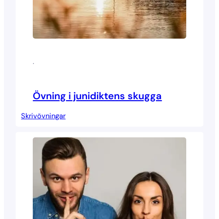
·
Övning i junidiktens skugga
Skrivövningar