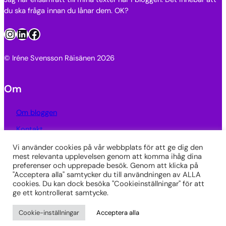
du ska fråga innan du lånar dem. OK?
Instagram
LinkedIn
Facebook
© Iréne Svensson Räisänen 2026
Om
Om bloggen
Kontakt
Integritetspolicy
Vi använder cookies på vår webbplats för att ge dig den
mest relevanta upplevelsen genom att komma ihåg dina
preferenser och upprepade besök. Genom att klicka på
Länkar
"Acceptera alla" samtycker du till användningen av ALLA
cookies. Du kan dock besöka "Cookieinställningar" för att
SkrivarSidan
ge ett kontrollerat samtycke.
Poeter.se
Cookie-inställningar
Acceptera alla
Publitshop