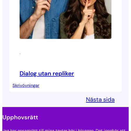
·
Dialog utan repliker
Skrivövningar
Nästa sida
Upphovsrätt
Jag har ensamrätt till mina texter här i bloggen. Det innebär att