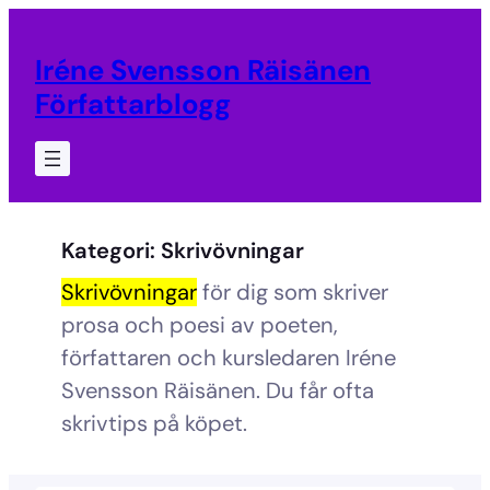
Hoppa
till
Iréne Svensson Räisänen
innehåll
Författarblogg
Kategori:
Skrivövningar
Skrivövningar
för dig som skriver
prosa och poesi av poeten,
författaren och kursledaren Iréne
Svensson Räisänen. Du får ofta
skrivtips på köpet.