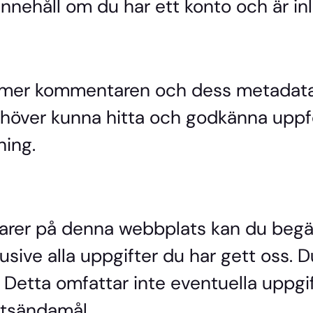
nnehåll om du har ett konto och är in
er kommentaren och dess metadata a
 behöver kunna hitta och godkänna up
ning.
rer på denna webbplats kan du begär
usive alla uppgifter du har gett oss. D
. Detta omfattar inte eventuella uppgi
hetsändamål.