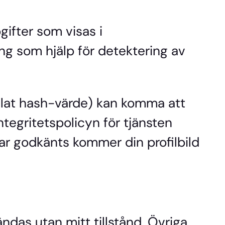
ifter som visas i
g som hjälp för detektering av
llat hash-värde) kan komma att
Integritetspolicyn för tjänsten
ar godkänts kommer din profilbild
das utan mitt tillstånd. Övriga