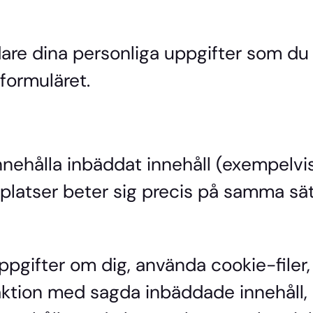
idare dina personliga uppgifter som du
formuläret.
ehålla inbäddat innehåll (exempelvis vid
bplatser beter sig precis på samma s
gifter om dig, använda cookie-filer, 
aktion med sagda inbäddade innehåll, 