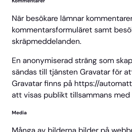
Kommentarer
När besökare lämnar kommentarer 
kommentarsformuläret samt besöka
skräpmeddelanden.
En anonymiserad sträng som skapa
sändas till tjänsten Gravatar för a
Gravatar finns på https://automat
att visas publikt tillsammans med
Media
Många av bilderna bilder på webbp