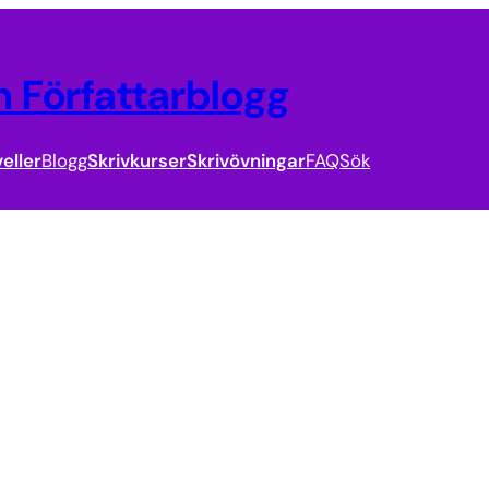
 Författarblogg
eller
Blogg
Skrivkurser
Skrivövningar
FAQ
Sök