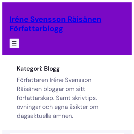
Hoppa
till
Iréne Svensson Räisänen
innehåll
Författarblogg
Kategori:
Blogg
Författaren Iréne Svensson
Räisänen bloggar om sitt
författarskap. Samt skrivtips,
övningar och egna åsikter om
dagsaktuella ämnen.