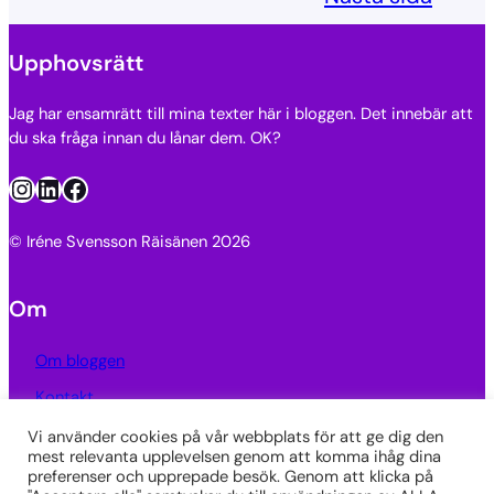
Upphovsrätt
Jag har ensamrätt till mina texter här i bloggen. Det innebär att
du ska fråga innan du lånar dem. OK?
Instagram
LinkedIn
Facebook
© Iréne Svensson Räisänen 2026
Om
Om bloggen
Kontakt
Integritetspolicy
Vi använder cookies på vår webbplats för att ge dig den
mest relevanta upplevelsen genom att komma ihåg dina
preferenser och upprepade besök. Genom att klicka på
Länkar