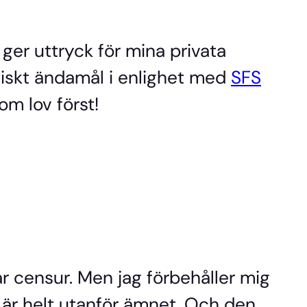
 ger uttryck för mina privata
stiskt ändamål i enlighet med
SFS
om lov först!
ar censur. Men jag förbehåller mig
 är helt utanför ämnet. Och den