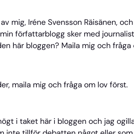
a av mig, Iréne Svensson Räisänen, och
i min författarblogg sker med journali
i den här bloggen? Maila mig och fråga 
er, maila mig och fråga om lov först.
ögt i taket här i bloggen och jag ogill
 inte tillför debatten något eller som