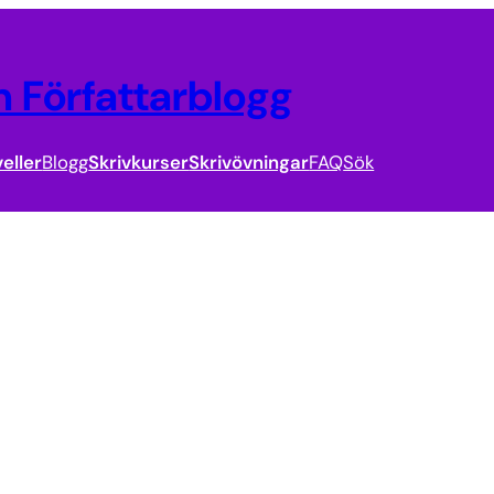
 Författarblogg
eller
Blogg
Skrivkurser
Skrivövningar
FAQ
Sök