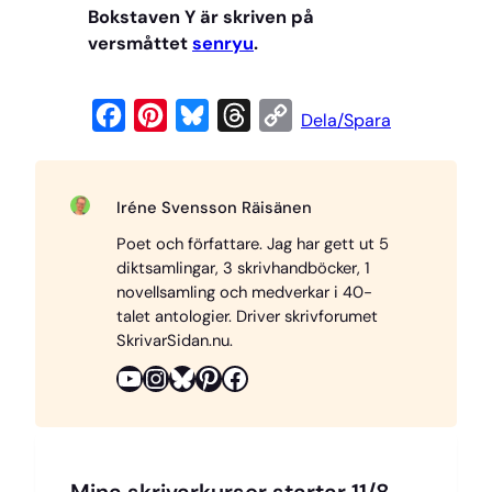
Bokstaven Y är skriven på
versmåttet
senryu
.
F
P
B
T
C
Dela/Spara
a
i
l
h
o
c
n
u
r
p
Iréne Svensson Räisänen
e
t
e
e
y
Poet och författare. Jag har gett ut 5
b
e
s
a
L
diktsamlingar, 3 skrivhandböcker, 1
o
r
k
d
i
novellsamling och medverkar i 40-
o
e
y
s
n
talet antologier. Driver skrivforumet
SkrivarSidan.nu.
k
s
k
YouTube
Instagram
Bluesky
Pinterest
Facebook
t
Mina skrivarkurser startar 11/8