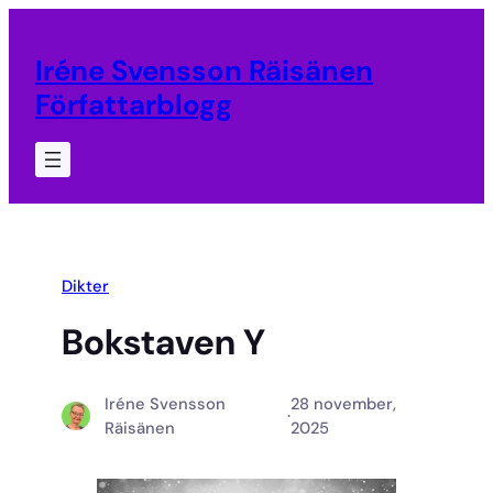
Hoppa
till
Iréne Svensson Räisänen
innehåll
Författarblogg
Dikter
Bokstaven Y
Iréne Svensson
28 november,
·
Räisänen
2025