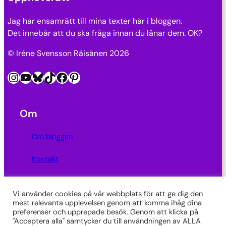
Jag har ensamrätt till mina texter här i bloggen.
Det innebär att du ska fråga innan du lånar dem. OK?
© Iréne Svensson Räisänen 2026
Instagram
YouTube
Bluesky
TikTok
Facebook
Pinterest
Om
Om bloggen
Kontakt
Integritetspolicy
Vi använder cookies på vår webbplats för att ge dig den
mest relevanta upplevelsen genom att komma ihåg dina
Länkar
preferenser och upprepade besök. Genom att klicka på
"Acceptera alla" samtycker du till användningen av ALLA