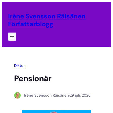
Hoppa
till
Iréne Svensson Räisänen
innehåll
Författarblogg
Dikter
Pensionär
Iréne Svensson Räisänen
·
29 juli, 2026