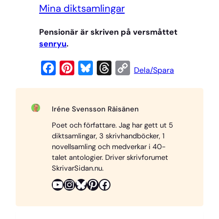
Mi
na diktsamlingar
Pensionär är skriven på versmåttet
senryu
.
F
P
B
T
C
Dela/Spara
a
i
l
h
o
c
n
u
r
p
Iréne Svensson Räisänen
e
t
e
e
y
Poet och författare. Jag har gett ut 5
b
e
s
a
L
diktsamlingar, 3 skrivhandböcker, 1
o
r
k
d
i
novellsamling och medverkar i 40-
o
e
y
s
n
talet antologier. Driver skrivforumet
SkrivarSidan.nu.
k
s
k
YouTube
Instagram
Bluesky
Pinterest
Facebook
t