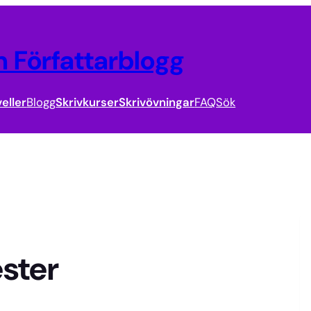
 Författarblogg
eller
Blogg
Skrivkurser
Skrivövningar
FAQ
Sök
ster