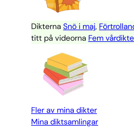
Dikterna
Snö i maj
,
Förtrolla
titt på videorna
Fem vårdikte
Fler av mina dikter
Mi
na diktsamlingar