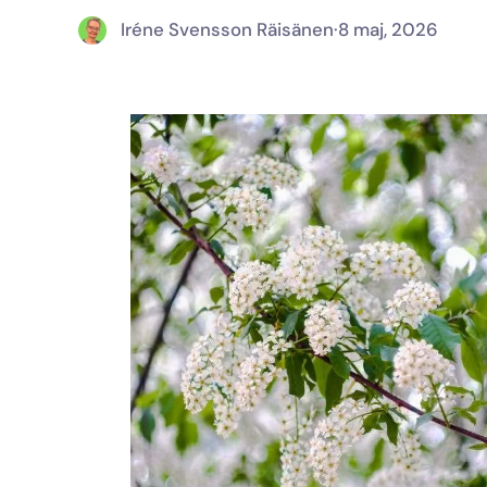
Iréne Svensson Räisänen
·
8 maj, 2026