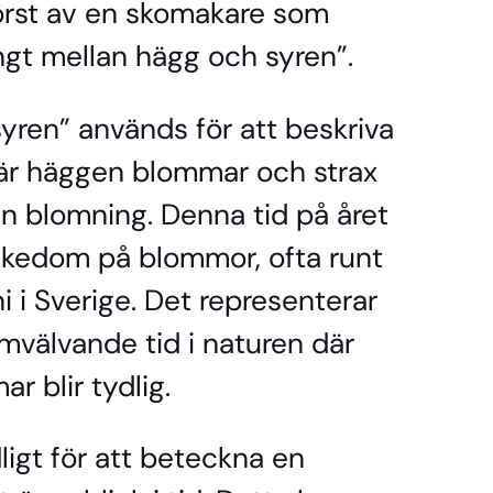
örst av en skomakare som
ngt mellan hägg och syren”.
yren” används för att beskriva
när häggen blommar och strax
in blomning. Denna tid på året
rikedom på blommor, ofta runt
ni i Sverige. Det representerar
omvälvande tid i naturen där
r blir tydlig.
ligt för att beteckna en