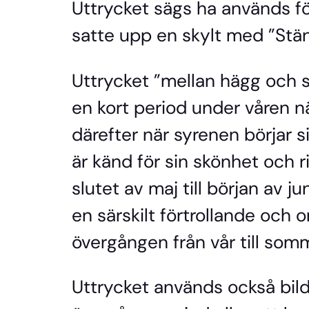
Uttrycket sägs ha används f
satte upp en skylt med ”Stä
Uttrycket ”mellan hägg och s
en kort period under våren 
därefter när syrenen börjar s
är känd för sin skönhet och 
slutet av maj till början av ju
en särskilt förtrollande och 
övergången från vår till somma
Uttrycket används också bild