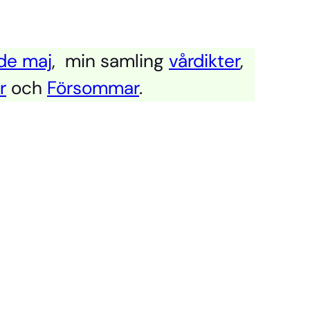
nde maj
, min samling
vårdikter
,
r
och
Försommar
.