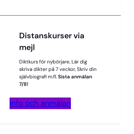
Distanskurser via
mejl
Diktkurs för nybörjare, Lär dig
skriva dikter på 7 veckor, Skriv din
självbiografi m.fl.
Sista anmälan
7/8!
Info och anmälan