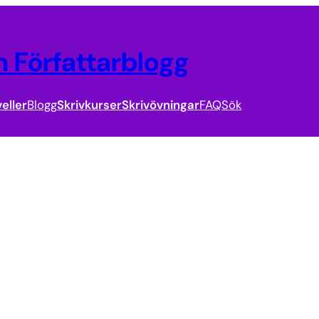
 Författarblogg
eller
Blogg
Skrivkurser
Skrivövningar
FAQ
Sök