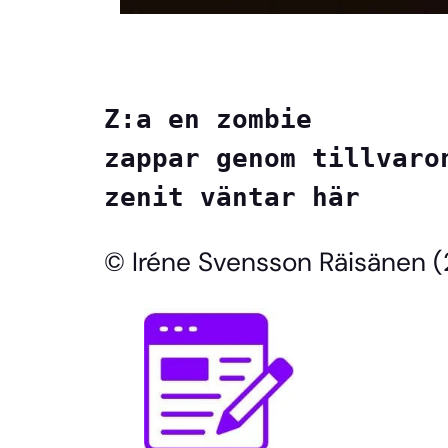
Z:a en zombie
zappar genom tillvaro
zenit väntar här
© Iréne Svensson Räisänen 