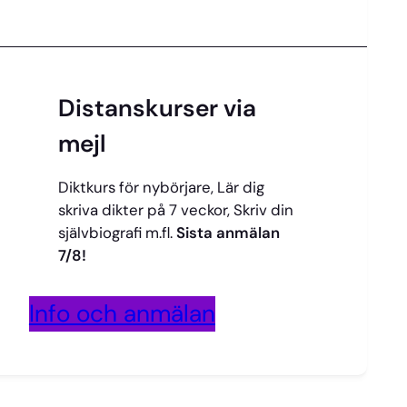
Distanskurser via
mejl
Diktkurs för nybörjare, Lär dig
skriva dikter på 7 veckor, Skriv din
självbiografi m.fl.
Sista anmälan
7/8!
Info och anmälan