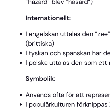
”hazard” blev ”hasard”)
Internationellt:
I engelskan uttalas den ”zee”
(brittiska)
I tyskan och spanskan har den
I polska uttalas den som ett 
Symbolik:
Används ofta för att repres
I populärkulturen förknippa