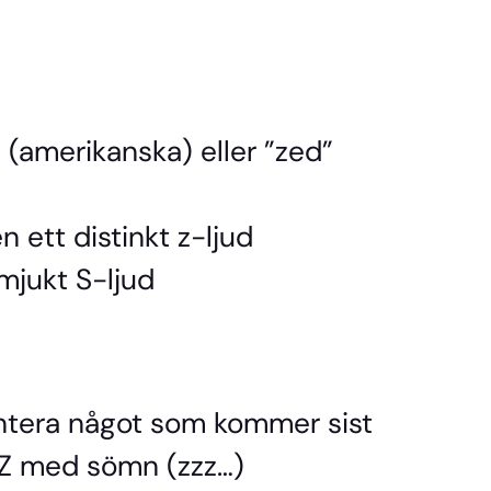
 (amerikanska) eller ”zed”
 ett distinkt z-ljud
mjukt S-ljud
entera något som kommer sist
s Z med sömn (zzz…)