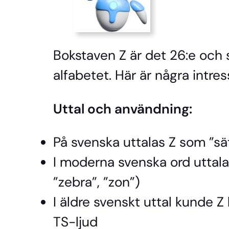
Bokstaven Z är det 26:e och s
alfabetet. Här är några intre
Uttal och användning:
På svenska uttalas Z som ”sä
I moderna svenska ord uttala
”zebra”, ”zon”)
I äldre svenskt uttal kunde Z
TS-ljud