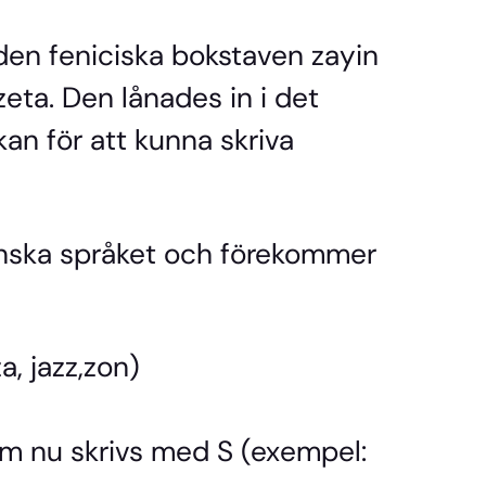
en feniciska bokstaven zayin
eta. Den lånades in i det
kan för att kunna skriva
venska språket och förekommer
a, jazz,zon)
om nu skrivs med S (exempel: