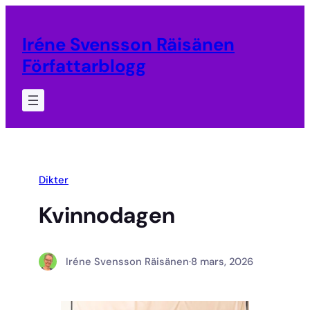
Hoppa
till
Iréne Svensson Räisänen
innehåll
Författarblogg
Dikter
Kvinnodagen
Iréne Svensson Räisänen
·
8 mars, 2026