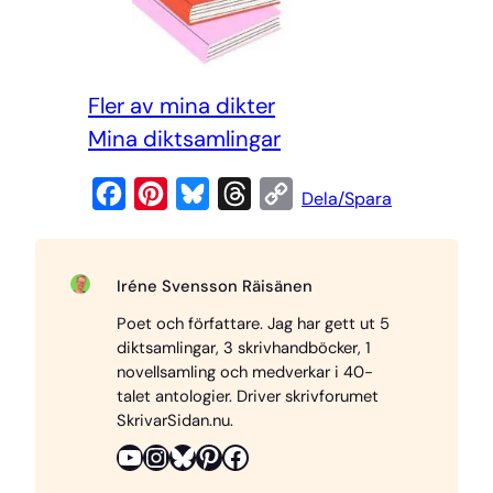
Fler av mina dikter
Mina diktsamlingar
F
P
B
T
C
Dela/Spara
a
i
l
h
o
c
n
u
r
p
Iréne Svensson Räisänen
e
t
e
e
y
Poet och författare. Jag har gett ut 5
b
e
s
a
L
diktsamlingar, 3 skrivhandböcker, 1
o
r
k
d
i
novellsamling och medverkar i 40-
o
e
y
s
n
talet antologier. Driver skrivforumet
SkrivarSidan.nu.
k
s
k
YouTube
Instagram
Bluesky
Pinterest
Facebook
t