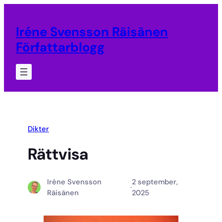
Hoppa
till
Iréne Svensson Räisänen
innehåll
Författarblogg
Dikter
Rättvisa
Iréne Svensson
2 september,
·
Räisänen
2025