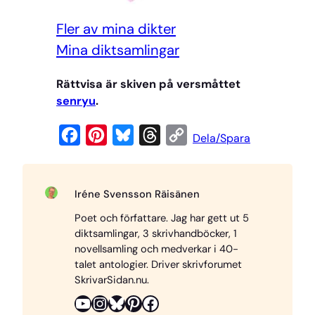
Fler av mina dikter
Mi
na diktsamlingar
Rättvisa är skiven på versmåttet
senryu
.
F
P
B
T
C
Dela/Spara
a
i
l
h
o
c
n
u
r
p
Iréne Svensson Räisänen
e
t
e
e
y
Poet och författare. Jag har gett ut 5
b
e
s
a
L
diktsamlingar, 3 skrivhandböcker, 1
o
r
k
d
i
novellsamling och medverkar i 40-
o
e
y
s
n
talet antologier. Driver skrivforumet
SkrivarSidan.nu.
k
s
k
YouTube
Instagram
Bluesky
Pinterest
Facebook
t