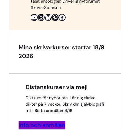
talet antologier. Driver skrivforumet
SkrivarSidan.nu.
k
s
k
YouTube
Instagram
Bluesky
Pinterest
Facebook
t
Mina skrivarkurser startar 18/9
2026
Distanskurser via mejl
Diktkurs för nybörjare, Lär dig skriva
dikter på 7 veckor, Skriv din självbiografi
m.fl.
Sista anmälan 4/9!
Info och anmälan