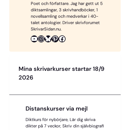
Poet och författare. Jag har gett ut 5
b
e
s
a
L
diktsamlingar, 3 skrivhandböcker, 1
o
r
k
d
i
novellsamling och medverkar i 40-
o
e
y
s
n
talet antologier. Driver skrivforumet
SkrivarSidan.nu.
k
s
k
YouTube
Instagram
Bluesky
Pinterest
Facebook
t
Mina skrivarkurser startar 18/9
2026
Distanskurser via mejl
Diktkurs för nybörjare, Lär dig skriva
dikter på 7 veckor, Skriv din självbiografi