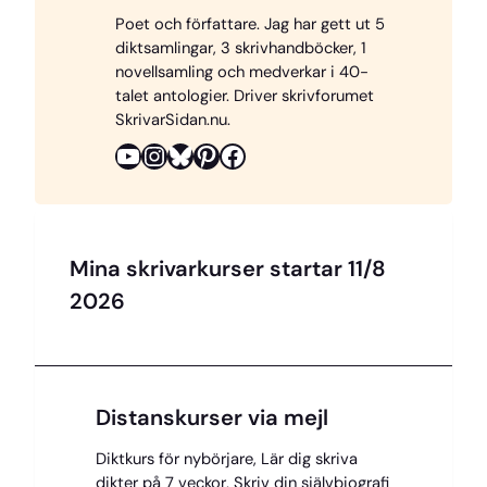
Poet och författare. Jag har gett ut 5
b
e
s
a
L
diktsamlingar, 3 skrivhandböcker, 1
o
r
k
d
i
novellsamling och medverkar i 40-
o
e
y
s
n
talet antologier. Driver skrivforumet
SkrivarSidan.nu.
k
s
k
YouTube
Instagram
Bluesky
Pinterest
Facebook
t
Mina skrivarkurser startar 11/8
2026
Distanskurser via mejl
Diktkurs för nybörjare, Lär dig skriva
dikter på 7 veckor, Skriv din självbiografi