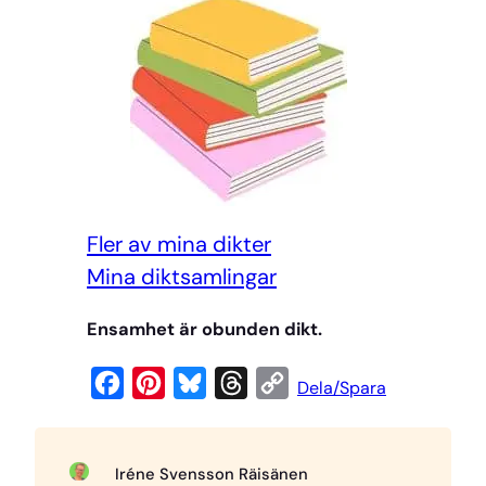
Fler av mina dikter
Mi
na diktsamlingar
Ensamhet är obunden dikt.
F
P
B
T
C
Dela/Spara
a
i
l
h
o
c
n
u
r
p
Iréne Svensson Räisänen
e
t
e
e
y