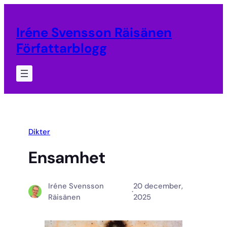
Hoppa
till
Iréne Svensson Räisänen
innehåll
Författarblogg
Dikter
Ensamhet
Iréne Svensson
20 december,
·
Räisänen
2025