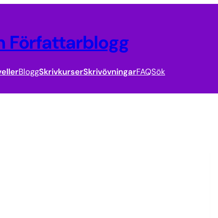
 Författarblogg
eller
Blogg
Skrivkurser
Skrivövningar
FAQ
Sök