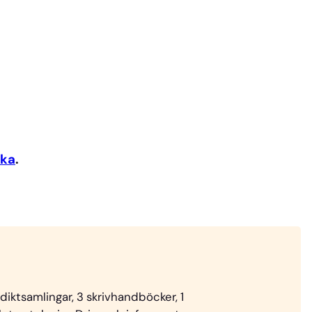
nka
.
 diktsamlingar, 3 skrivhandböcker, 1