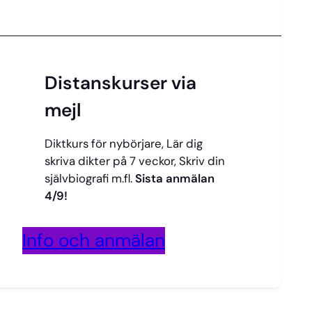
Distanskurser via
mejl
Diktkurs för nybörjare, Lär dig
skriva dikter på 7 veckor, Skriv din
självbiografi m.fl.
Sista anmälan
4/9!
Info och anmälan