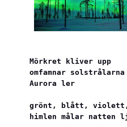
Mörkret kliver upp

omfamnar solstrålarna

Aurora ler

grönt, blått, violett,
himlen målar natten l