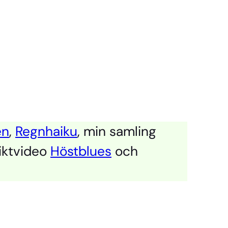
en
,
Regnhaiku
, min samling
iktvideo
Höstblues
och