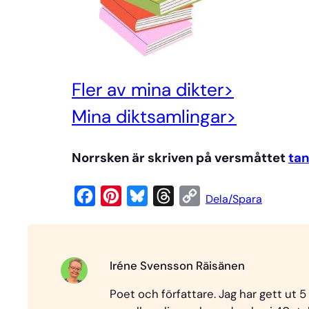
Fler av mina dikter>
Mi
na diktsamlingar>
Norrsken är skriven på versmåttet
ta
F
P
B
T
C
Dela/Spara
a
i
l
h
o
c
n
u
r
p
e
t
e
e
y
Iréne Svensson Räisänen
b
e
s
a
L
Poet och författare. Jag har gett ut 5
o
r
k
d
i