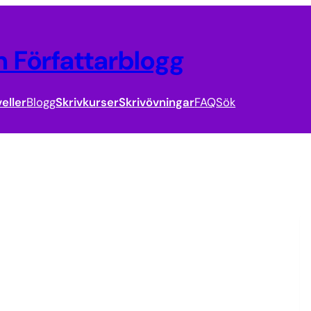
 Författarblogg
eller
Blogg
Skrivkurser
Skrivövningar
FAQ
Sök