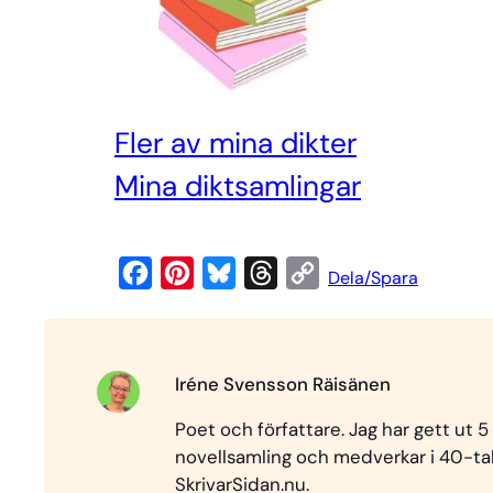
Fler av mina dikter
Mi
na diktsamlingar
F
P
B
T
C
Dela/Spara
a
i
l
h
o
c
n
u
r
p
e
t
e
e
y
Iréne Svensson Räisänen
b
e
s
a
L
Poet och författare. Jag har gett ut 5
o
r
k
d
i
novellsamling och medverkar i 40-tale
o
e
y
s
n
SkrivarSidan.nu.