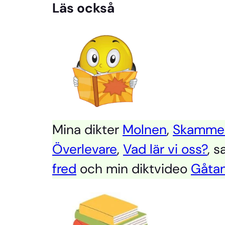
Läs också
Mina dikter
Molnen
,
Skammen
Överlevare
,
Vad lär vi oss?
, 
fred
och min diktvideo
Gåta