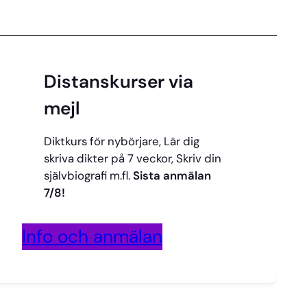
Distanskurser via
mejl
Diktkurs för nybörjare, Lär dig
skriva dikter på 7 veckor, Skriv din
självbiografi m.fl.
Sista anmälan
7/8!
Info och anmälan