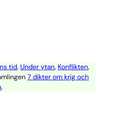
s tid
,
Under ytan
,
Konflikten
,
samlingen
7 dikter om krig och
n
.