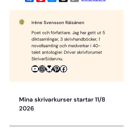
a
i
l
h
o
c
n
u
r
p
Iréne Svensson Räisänen
e
t
e
e
y
Poet och författare. Jag har gett ut 5
b
e
s
a
L
diktsamlingar, 3 skrivhandböcker, 1
o
r
k
d
i
novellsamling och medverkar i 40-
o
e
y
s
n
talet antologier. Driver skrivforumet
SkrivarSidan.nu.
k
s
k
YouTube
Instagram
Bluesky
Pinterest
Facebook
t
Mina skrivarkurser startar 11/8
2026