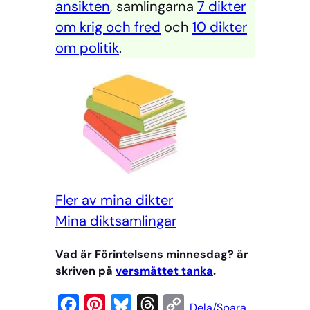
ansikten
, samlingarna
7 dikter
om krig och fred
och
10 dikter
om politik
.
Fler av mina dikter
Mi
na diktsamlingar
Vad är Förintelsens minnesdag? är
skriven på
versmåttet tanka
.
F
P
B
T
C
Dela/Spara