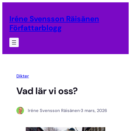
Hoppa
till
Iréne Svensson Räisänen
innehåll
Författarblogg
Dikter
Vad lär vi oss?
Iréne Svensson Räisänen
·
3 mars, 2026