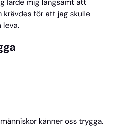
ag lärde mig långsamt att
rävdes för att jag skulle
 leva.
gga
 vi människor känner oss trygga.