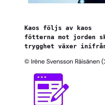
Kaos följs av kaos
fötterna mot jorden s
trygghet växer inifrå
© Iréne Svensson Räisänen 