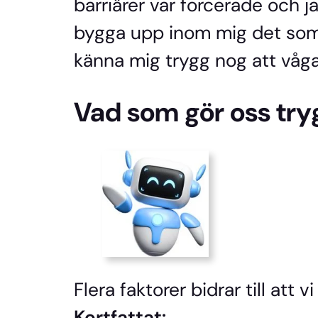
barriärer var forcerade och j
bygga upp inom mig det som k
känna mig trygg nog att våga
Vad som gör oss try
Flera faktorer bidrar till att
Kortfattat: