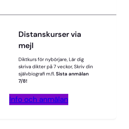
Distanskurser via
mejl
Diktkurs för nybörjare, Lär dig
skriva dikter på 7 veckor, Skriv din
självbiografi m.fl.
Sista anmälan
7/8!
Info och anmälan