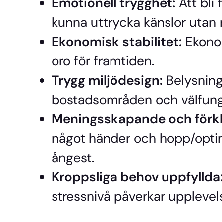
Emotionell trygghet:
Att bli
kunna uttrycka känslor utan 
Ekonomisk stabilitet:
Ekonom
oro för framtiden.
Trygg miljödesign:
Belysning,
bostadsområden och välfunge
Meningsskapande och förkl
något händer och hopp/opti
ångest.
Kroppsliga behov uppfyllda
stressnivå påverkar upplevel