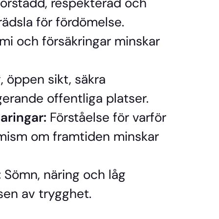
 förstådd, respekterad och
rädsla för fördömelse.
i och försäkringar minskar
 öppen sikt, säkra
rande offentliga platser.
aringar:
Förståelse för varför
mism om framtiden minskar
:
Sömn, näring och låg
sen av trygghet.