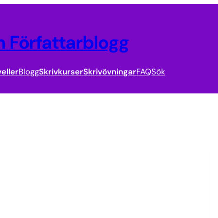
 Författarblogg
eller
Blogg
Skrivkurser
Skrivövningar
FAQ
Sök