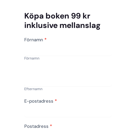
Köpa boken 99 kr
inklusive mellanslag
H
Förnamn
*
o
r
Förnamn
a
,
d
Efternamn
å
E-postadress
*
r
e
o
Postadress
*
c