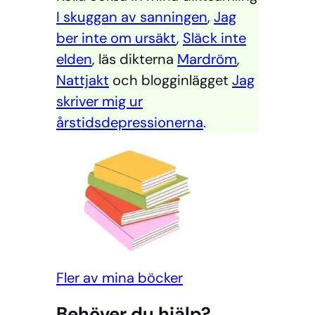
I skuggan av sanningen
,
Jag
ber inte om ursäkt
,
Släck inte
elden
, läs dikterna
Mardröm
,
Nattjakt
och blogginlägget
Jag
skriver mig ur
årstidsdepressionerna
.
Fler av mina böcker
Behöver du hjälp?