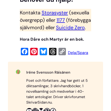
Kontakta
Storasyster
(sexuella
övergrepp) eller
1177
(förebygga
självmord) eller
Suicide Zero
.
Hora Dåre och Martyr är en bok.
F
P
B
T
C
Dela/Spara
a
i
l
h
o
c
n
u
r
p
Iréne Svensson Räisänen
e
t
e
e
y
Poet och författare. Jag har gett ut 5
b
e
s
a
L
diktsamlingar, 3 skrivhandböcker, 1
o
r
k
d
i
novellsamling och medverkar i 40-
o
e
y
s
n
talet antologier. Driver skrivforumet
SkrivarSidan.nu.
k
s
k
YouTube
Instagram
Bluesky
Pinterest
Facebook
t