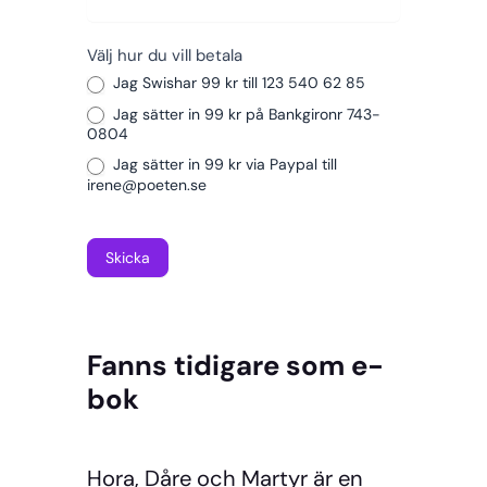
h
m
Välj hur du vill betala
a
Jag Swishar 99 kr till 123 540 62 85
r
Jag sätter in 99 kr på Bankgironr 743-
0804
t
Jag sätter in 99 kr via Paypal till
y
irene@poeten.se
r
h
Skicka
å
r
d
Fanns tidigare som e-
p
bok
ä
r
m
Hora, Dåre och Martyr är en