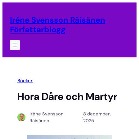
Hoppa
till
Iréne Svensson Räisänen
innehåll
Författarblogg
Böcker
Hora Dåre och Martyr
Iréne Svensson
8 december,
·
Räisänen
2025