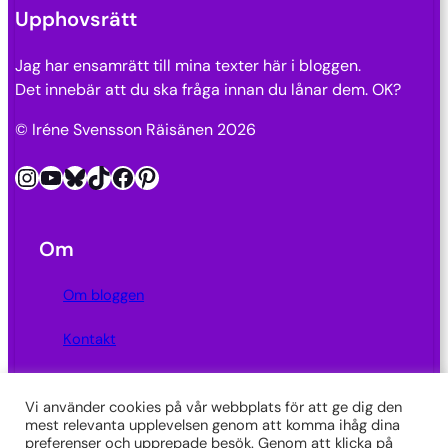
Upphovsrätt
Jag har ensamrätt till mina texter här i bloggen.
Det innebär att du ska fråga innan du lånar dem. OK?
© Iréne Svensson Räisänen 2026
Instagram
YouTube
Bluesky
TikTok
Facebook
Pinterest
Om
Om bloggen
Kontakt
Integritetspolicy
Vi använder cookies på vår webbplats för att ge dig den
mest relevanta upplevelsen genom att komma ihåg dina
Länkar
preferenser och upprepade besök. Genom att klicka på