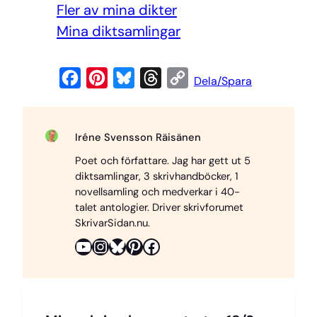
Fler av mina dikter
Mi
na diktsamlingar
F
P
B
T
C
Dela/Spara
a
i
l
h
o
c
n
u
r
p
Iréne Svensson Räisänen
e
t
e
e
y
Poet och författare. Jag har gett ut 5
b
e
s
a
L
diktsamlingar, 3 skrivhandböcker, 1
o
r
k
d
i
novellsamling och medverkar i 40-
o
e
y
s
n
talet antologier. Driver skrivforumet
SkrivarSidan.nu.
k
s
k
YouTube
Instagram
Bluesky
Pinterest
Facebook
t