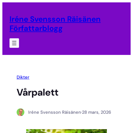
Hoppa
till
Iréne Svensson Räisänen
innehåll
Författarblogg
Dikter
Vårpalett
Iréne Svensson Räisänen
·
28 mars, 2026