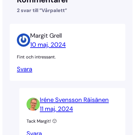
2 svar till ”Vårpalett”
Margit Grell
10 maj, 2024
Fint och intressant.
Svara
Iréne Svensson Räisänen
11 maj, 2024
Tack Margit! 🙂
Svara