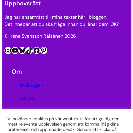
Upphovsrätt
Jag har ensamrätt till mina texter här i bloggen.
Det innebär att du ska fråga innan du lånar dem. OK?
© Iréne Svensson Räisänen 2026
Instagram
YouTube
Bluesky
TikTok
Facebook
Pinterest
Om
Om bloggen
Kontakt
Integritetspolicy
Vi använder cookies på vår webbplats för att ge dig den
mest relevanta upplevelsen genom att komma ihåg dina
Länkar
preferenser och upprepade besök. Genom att klicka på