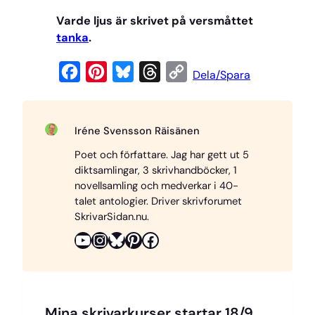
Varde ljus är skrivet på versmåttet
tanka
.
F
P
B
T
C
Dela/Spara
a
i
l
h
o
c
n
u
r
p
Iréne Svensson Räisänen
e
t
e
e
y
Poet och författare. Jag har gett ut 5
b
e
s
a
L
diktsamlingar, 3 skrivhandböcker, 1
o
r
k
d
i
novellsamling och medverkar i 40-
o
e
y
s
n
talet antologier. Driver skrivforumet
SkrivarSidan.nu.
k
s
k
YouTube
Instagram
Bluesky
Pinterest
Facebook
t
Mina skrivarkurser startar 18/9