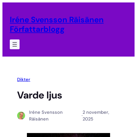
Hoppa
till
Iréne Svensson Räisänen
innehåll
Författarblogg
Dikter
Varde ljus
Iréne Svensson
2 november,
·
Räisänen
2025