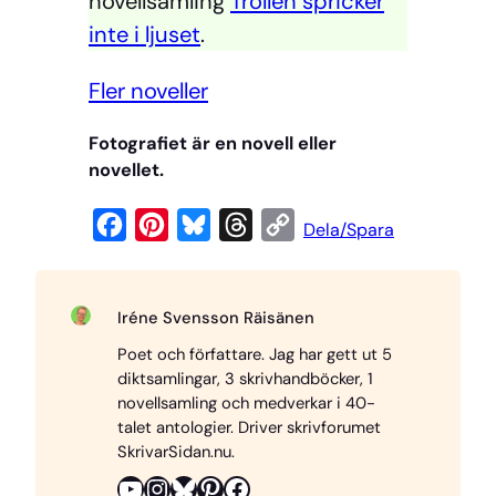
novellsamling
Trollen spricker
inte i ljuset
.
Fler noveller
Fotografiet är en novell eller
novellet.
F
P
B
T
C
Dela/Spara
a
i
l
h
o
c
n
u
r
p
Iréne Svensson Räisänen
e
t
e
e
y
Poet och författare. Jag har gett ut 5
b
e
s
a
L
diktsamlingar, 3 skrivhandböcker, 1
o
r
k
d
i
novellsamling och medverkar i 40-
o
e
y
s
n
talet antologier. Driver skrivforumet
SkrivarSidan.nu.
k
s
k
YouTube
Instagram
Bluesky
Pinterest
Facebook
t