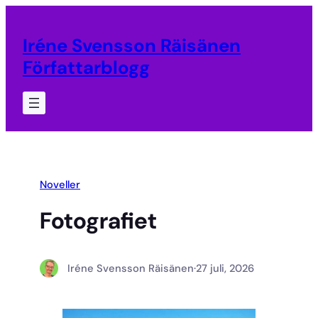
Hoppa
till
Iréne Svensson Räisänen
innehåll
Författarblogg
Noveller
Fotografiet
Iréne Svensson Räisänen
·
27 juli, 2026