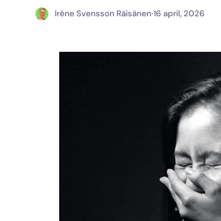
Iréne Svensson Räisänen
·
16 april, 2026