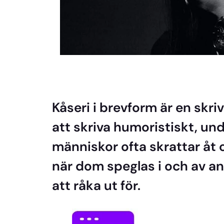
Kåseri i brevform är en skriv
att skriva humoristiskt, unde
människor ofta skrattar åt os
när dom speglas i och av and
att råka ut för.