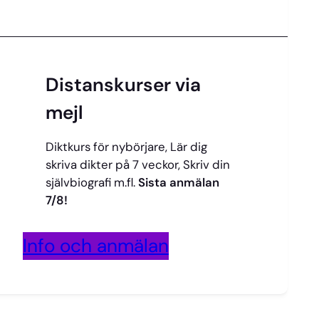
Distanskurser via
mejl
Diktkurs för nybörjare, Lär dig
skriva dikter på 7 veckor, Skriv din
självbiografi m.fl.
Sista anmälan
7/8!
Info och anmälan