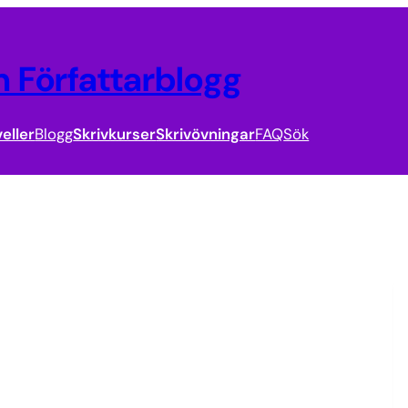
 Författarblogg
eller
Blogg
Skrivkurser
Skrivövningar
FAQ
Sök