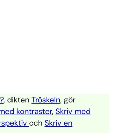
i?
, dikten
Tröskeln
, gör
med kontraster
,
Skriv med
rspektiv
och
Skriv en