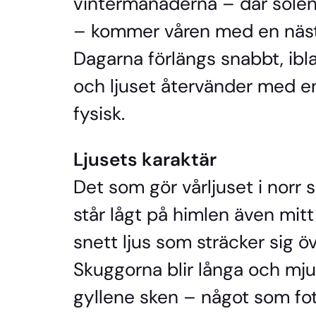
vintermånaderna – där solen
– kommer våren med en nästa
Dagarna förlängs snabbt, ibl
och ljuset återvänder med e
fysisk.
Ljusets karaktär
Det som gör vårljuset i norr 
står lågt på himlen även mitt 
snett ljus som sträcker sig ö
Skuggorna blir långa och mjuk
gyllene sken – något som fo