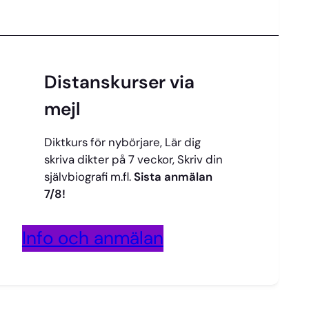
Distanskurser via
mejl
Diktkurs för nybörjare, Lär dig
skriva dikter på 7 veckor, Skriv din
självbiografi m.fl.
Sista anmälan
7/8!
Info och anmälan