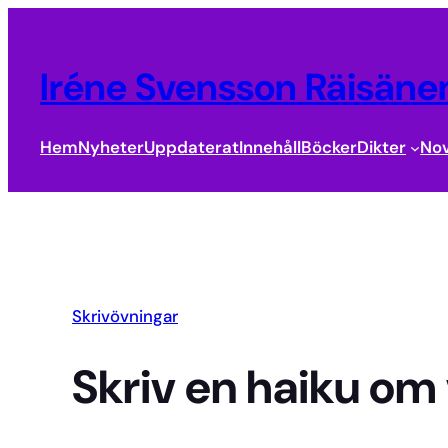
Hoppa
till
Iréne Svensson Räisänen
innehåll
Hem
Nyheter
Uppdaterat
Innehåll
Böcker
Dikter
Nov
Skrivövningar
Skriv en haiku om 