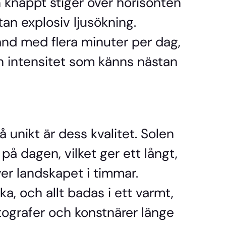
 knappt stiger över horisonten
n explosiv ljusökning.
and med flera minuter per dag,
n intensitet som känns nästan
så unikt är dess
kvalitet
. Solen
på dagen, vilket ger ett långt,
ver landskapet i timmar.
a, och allt badas i ett varmt,
tografer och konstnärer länge