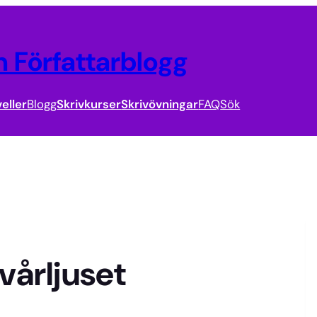
 Författarblogg
eller
Blogg
Skrivkurser
Skrivövningar
FAQ
Sök
vårljuset