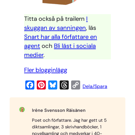
Titta också på trailern
I
skuggan av sanningen
, läs
Snart har alla författare en
agent
och
Bli läst i sociala
medier
.
Fler blogginlägg
F
P
B
T
C
Dela/Spara
a
i
l
h
o
c
n
u
r
p
Iréne Svensson Räisänen
e
t
e
e
y
Poet och författare. Jag har gett ut 5
b
e
s
a
L
diktsamlingar, 3 skrivhandböcker, 1
o
r
k
d
i
novellsamling och medverkar i 40-