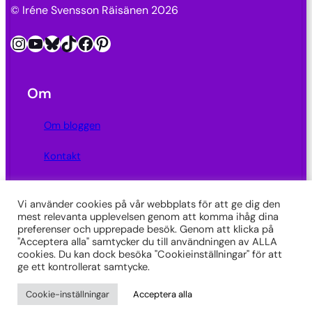
© Iréne Svensson Räisänen 2026
Instagram
YouTube
Bluesky
TikTok
Facebook
Pinterest
Om
Om bloggen
Kontakt
Integritetspolicy
Vi använder cookies på vår webbplats för att ge dig den
mest relevanta upplevelsen genom att komma ihåg dina
Länkar
preferenser och upprepade besök. Genom att klicka på
"Acceptera alla" samtycker du till användningen av ALLA
SkrivarSidan
cookies. Du kan dock besöka "Cookieinställningar" för att
ge ett kontrollerat samtycke.
Radbrytning på Substack
Cookie-inställningar
Acceptera alla