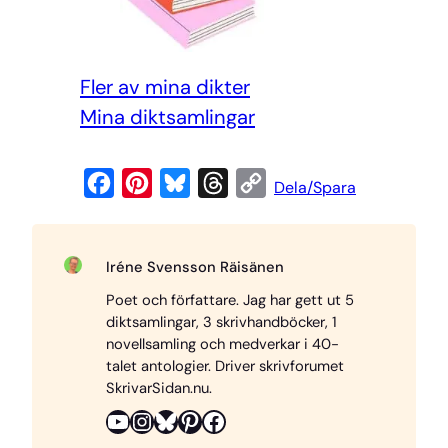
Fler av mina dikter
Mi
na diktsamlingar
F
P
B
T
C
Dela/Spara
a
i
l
h
o
c
n
u
r
p
Iréne Svensson Räisänen
e
t
e
e
y
Poet och författare. Jag har gett ut 5
b
e
s
a
L
diktsamlingar, 3 skrivhandböcker, 1
o
r
k
d
i
novellsamling och medverkar i 40-
o
e
y
s
n
talet antologier. Driver skrivforumet
SkrivarSidan.nu.
k
s
k
YouTube
Instagram
Bluesky
Pinterest
Facebook
t