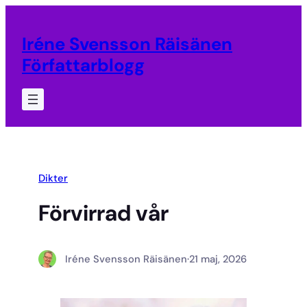
Hoppa
till
Iréne Svensson Räisänen
innehåll
Författarblogg
Dikter
Förvirrad vår
Iréne Svensson Räisänen
·
21 maj, 2026