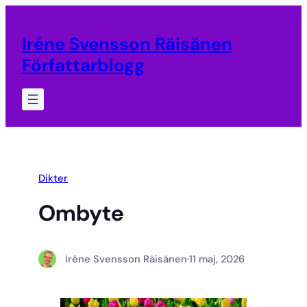
Hoppa
till
Iréne Svensson Räisänen
innehåll
Författarblogg
Dikter
Ombyte
Iréne Svensson Räisänen
·
11 maj, 2026