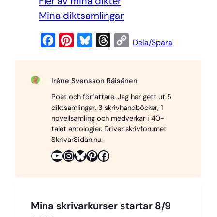
Fler av mina dikter
Mi
na diktsamlingar
F
P
B
T
C
Dela/Spara
a
i
l
h
o
c
n
u
r
p
Iréne Svensson Räisänen
e
t
e
e
y
Poet och författare. Jag har gett ut 5
b
e
s
a
L
diktsamlingar, 3 skrivhandböcker, 1
o
r
k
d
i
novellsamling och medverkar i 40-
o
e
y
s
n
talet antologier. Driver skrivforumet
SkrivarSidan.nu.
k
s
k
YouTube
Instagram
Bluesky
Pinterest
Facebook
t
Mina skrivarkurser startar 8/9