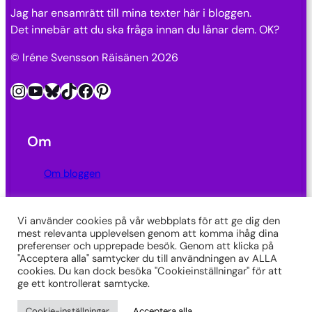
Jag har ensamrätt till mina texter här i bloggen.
Det innebär att du ska fråga innan du lånar dem. OK?
© Iréne Svensson Räisänen 2026
Instagram
YouTube
Bluesky
TikTok
Facebook
Pinterest
Om
Om bloggen
Kontakt
Vi använder cookies på vår webbplats för att ge dig den
mest relevanta upplevelsen genom att komma ihåg dina
Integritetspolicy
preferenser och upprepade besök. Genom att klicka på
"Acceptera alla" samtycker du till användningen av ALLA
Länkar
cookies. Du kan dock besöka "Cookieinställningar" för att
ge ett kontrollerat samtycke.
SkrivarSidan
Cookie-inställningar
Acceptera alla