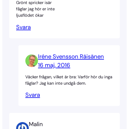
Grönt spricker isär
fåglar jag hör er inte
ljusflödet ökar
Svara
Iréne Svensson Räisänen
16 maj, 2016
Väcker frågan, vilket är bra: Varför hör du inga
fåglar? Jag kan inte undgå dem.
Svara
Malin