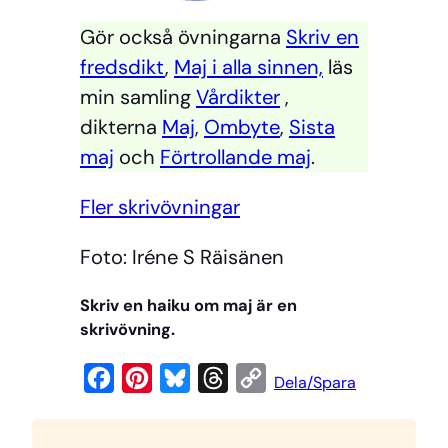
Gör också övningarna
Skriv en
fredsdikt
,
Maj i alla sinnen,
läs
min samling
Vårdikter
,
dikterna
Maj
,
Ombyte
,
Sista
maj
och
Förtrollande maj
.
Fler skrivövningar
Foto: Iréne S Räisänen
Skriv en haiku om maj är en
skrivövning.
F
P
B
T
C
Dela/Spara
a
i
l
h
o
c
n
u
r
p