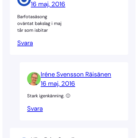
16 maj, 2016
Barfotasäsong
oväntat bakslag i maj
tår som isbitar
Svara
Iréne Svensson Räisänen
16 maj, 2016
Stark igenkänning. 🙂
Svara