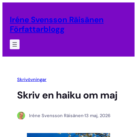
Hoppa
till
Iréne Svensson Räisänen
innehåll
Författarblogg
Skrivövningar
Skriv en haiku om maj
Iréne Svensson Räisänen
·
13 maj, 2026