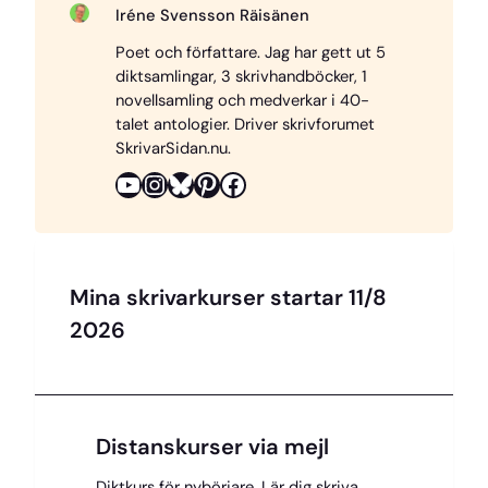
Iréne Svensson Räisänen
e
t
e
e
y
Poet och författare. Jag har gett ut 5
b
e
s
a
L
diktsamlingar, 3 skrivhandböcker, 1
o
r
k
d
i
novellsamling och medverkar i 40-
o
e
y
s
n
talet antologier. Driver skrivforumet
SkrivarSidan.nu.
k
s
k
YouTube
Instagram
Bluesky
Pinterest
Facebook
t
Mina skrivarkurser startar 11/8
2026
Distanskurser via mejl
Diktkurs för nybörjare, Lär dig skriva