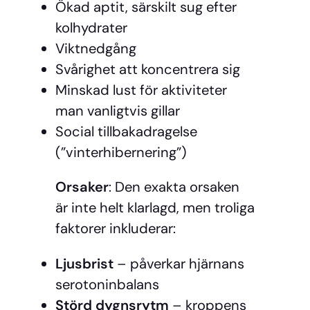
Ökad aptit, särskilt sug efter
kolhydrater
Viktnedgång
Svårighet att koncentrera sig
Minskad lust för aktiviteter
man vanligtvis gillar
Social tillbakadragelse
(”vinterhibernering”)
Orsaker
: Den exakta orsaken
är inte helt klarlagd, men troliga
faktorer inkluderar:
Ljusbrist
– påverkar hjärnans
serotoninbalans
Störd dygnsrytm
– kroppens