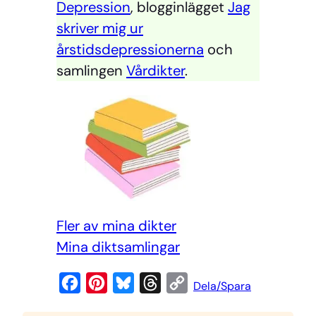
Depression
, blogginlägget
Jag
skriver mig ur
årstidsdepressionerna
och
samlingen
Vårdikter
.
Fler av mina dikter
Mi
na diktsamlingar
F
P
B
T
C
Dela/Spara
a
i
l
h
o