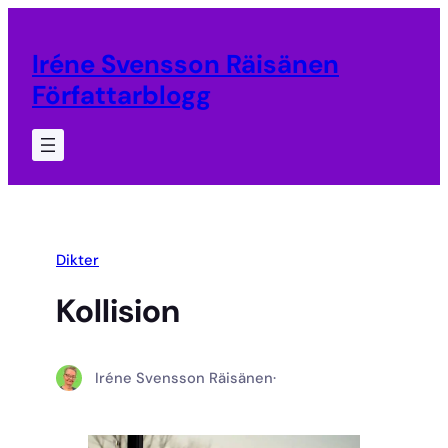
Hoppa
till
Iréne Svensson Räisänen
innehåll
Författarblogg
Dikter
Kollision
Iréne Svensson Räisänen
·