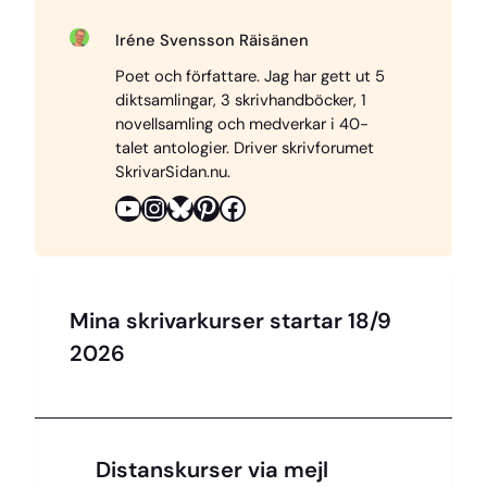
c
n
u
r
p
Iréne Svensson Räisänen
e
t
e
e
y
Poet och författare. Jag har gett ut 5
b
e
s
a
L
diktsamlingar, 3 skrivhandböcker, 1
o
r
k
d
i
novellsamling och medverkar i 40-
o
e
y
s
n
talet antologier. Driver skrivforumet
SkrivarSidan.nu.
k
s
k
YouTube
Instagram
Bluesky
Pinterest
Facebook
t
Mina skrivarkurser startar 18/9
2026
Distanskurser via mejl