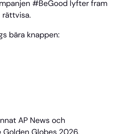
ampanjen #BeGood lyfter fram
rättvisa.
gs bära knappen:
 annat AP News och
 Golden Globes 2026.