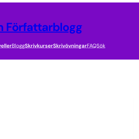
 Författarblogg
eller
Blogg
Skrivkurser
Skrivövningar
FAQ
Sök