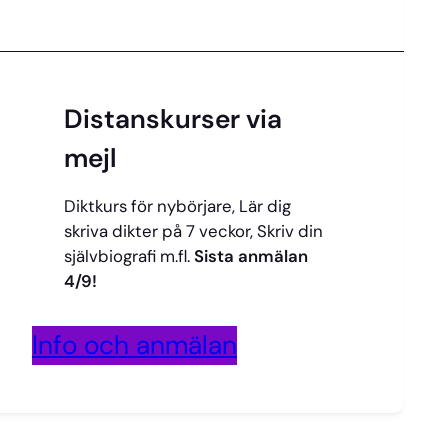
Distanskurser via
mejl
Diktkurs för nybörjare, Lär dig
skriva dikter på 7 veckor, Skriv din
självbiografi m.fl.
Sista anmälan
4/9!
Info och anmälan