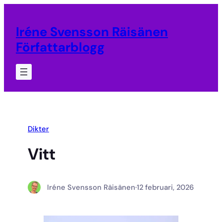
Hoppa
till
Iréne Svensson Räisänen
innehåll
Författarblogg
Dikter
Vitt
Iréne Svensson Räisänen
·
12 februari, 2026