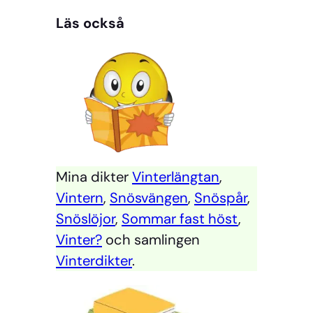
Läs också
Mina dikter
Vinterlängtan
,
Vintern
,
Snösvängen
,
Snöspår
,
Snöslöjor
,
Sommar fast höst
,
Vinter?
och samlingen
Vinterdikter
.