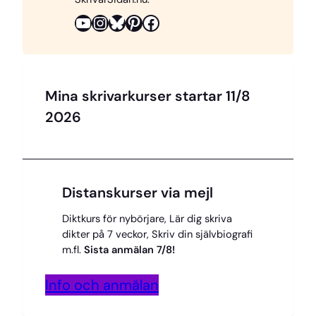
k
s
k
YouTube
Instagram
Bluesky
Pinterest
Facebook
t
Mina skrivarkurser startar 11/8
2026
Distanskurser via mejl
Diktkurs för nybörjare, Lär dig skriva
dikter på 7 veckor, Skriv din självbiografi
m.fl.
Sista anmälan 7/8!
Info och anmälan