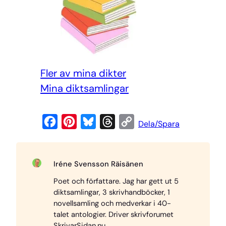
Fler av mina dikter
Mi
na diktsamlingar
F
P
B
T
C
Dela/Spara
a
i
l
h
o
c
n
u
r
p
Iréne Svensson Räisänen
e
t
e
e
y
Poet och författare. Jag har gett ut 5
b
e
s
a
L
diktsamlingar, 3 skrivhandböcker, 1
o
r
k
d
i
novellsamling och medverkar i 40-
o
e
y
s
n
talet antologier. Driver skrivforumet
SkrivarSidan.nu.