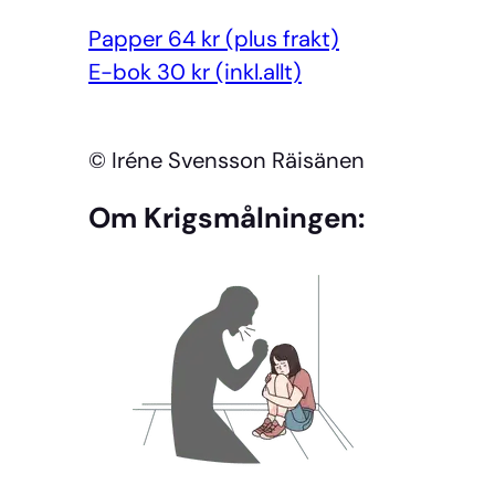
Papper 64 kr (plus frakt)
E-bok 30 kr (inkl.allt)
© Iréne Svensson Räisänen
Om Krigsmålningen: