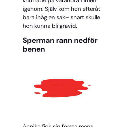
knuffade på varandra filmen
igenom. Själv kom hon efteråt
bara ihåg en sak– snart skulle
hon kunna bli gravid.
Sperman rann nedför
benen
Annika fick sin första mens