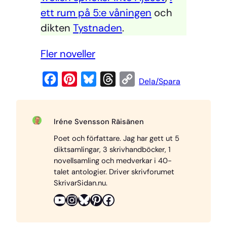
ett rum på 5:e våningen
och
dikten
Tystnaden
.
Fler noveller
F
P
B
T
C
Dela/Spara
a
i
l
h
o
c
n
u
r
p
Iréne Svensson Räisänen
e
t
e
e
y
Poet och författare. Jag har gett ut 5
b
e
s
a
L
diktsamlingar, 3 skrivhandböcker, 1
o
r
k
d
i
novellsamling och medverkar i 40-
o
e
y
s
n
talet antologier. Driver skrivforumet
SkrivarSidan.nu.
k
s
k
YouTube
Instagram
Bluesky
Pinterest
Facebook
t