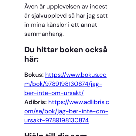
Även är upplevelsen av incest
är självupplevd så har jag satt
in mina känslor i ett annat
sammanhang.
Du hittar boken också
här:
Bokus:
https://www.bokus.co
m/bok/9789198130874/jag-
ber-inte-om-ursakt/
Adibris:
https://www.adlibris.c
om/se/bok/jag-ber-inte-om-
ursakt-9789198130874
Hjälp till dig som