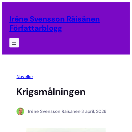
Hoppa
till
Iréne Svensson Räisänen
innehåll
Författarblogg
Noveller
Krigsmålningen
Iréne Svensson Räisänen
·
3 april, 2026