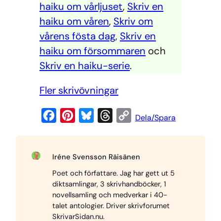
haiku om vårljuset
,
Skriv en
haiku om våren
,
Skriv om
vårens fösta dag
,
Skriv en
haiku om försommaren
och
Skriv en haiku-serie
.
Fler skrivövningar
F
P
B
T
C
Dela/Spara
a
i
l
h
o
c
n
u
r
p
Iréne Svensson Räisänen
e
t
e
e
y
Poet och författare. Jag har gett ut 5
b
e
s
a
L
diktsamlingar, 3 skrivhandböcker, 1
o
r
k
d
i
novellsamling och medverkar i 40-
o
e
y
s
n
talet antologier. Driver skrivforumet
SkrivarSidan.nu.
k
s
k