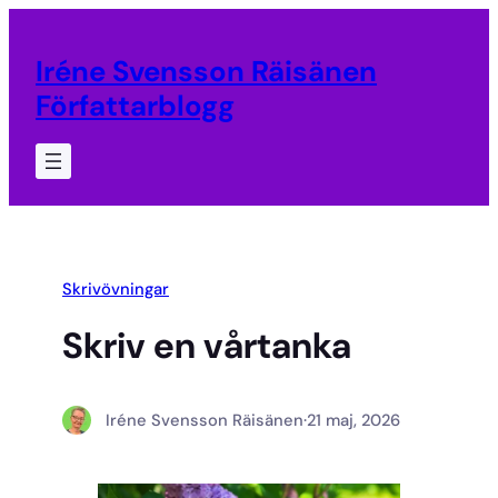
Hoppa
till
Iréne Svensson Räisänen
innehåll
Författarblogg
Skrivövningar
Skriv en vårtanka
Iréne Svensson Räisänen
·
21 maj, 2026