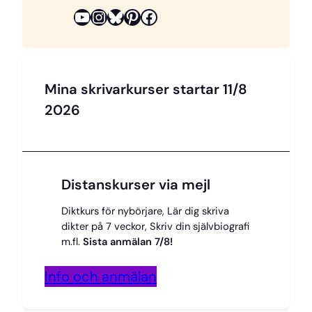
YouTube
Instagram
Bluesky
Pinterest
Facebook
t
Mina skrivarkurser startar 11/8
2026
Distanskurser via mejl
Diktkurs för nybörjare, Lär dig skriva
dikter på 7 veckor, Skriv din självbiografi
m.fl.
Sista anmälan 7/8!
Info och anmälan