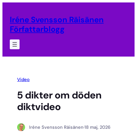
Hoppa
till
Iréne Svensson Räisänen
innehåll
Författarblogg
Video
5 dikter om döden
diktvideo
Iréne Svensson Räisänen
·
18 maj, 2026