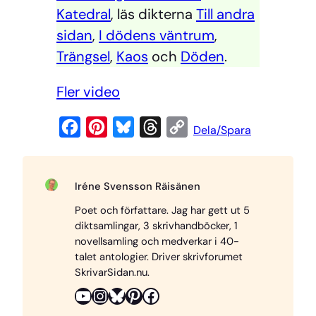
Katedral
, läs dikterna
Till andra
sidan
,
I dödens väntrum
,
Trängsel
,
Kaos
och
Döden
.
Fler video
F
P
B
T
C
Dela/Spara
a
i
l
h
o
c
n
u
r
p
Iréne Svensson Räisänen
e
t
e
e
y
Poet och författare. Jag har gett ut 5
b
e
s
a
L
diktsamlingar, 3 skrivhandböcker, 1
o
r
k
d
i
novellsamling och medverkar i 40-
o
e
y
s
n
talet antologier. Driver skrivforumet
SkrivarSidan.nu.
k
s
k
YouTube
Instagram
Bluesky
Pinterest
Facebook
t