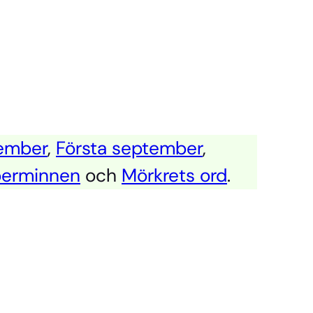
ember
,
Första september
,
erminnen
och
Mörkrets ord
.