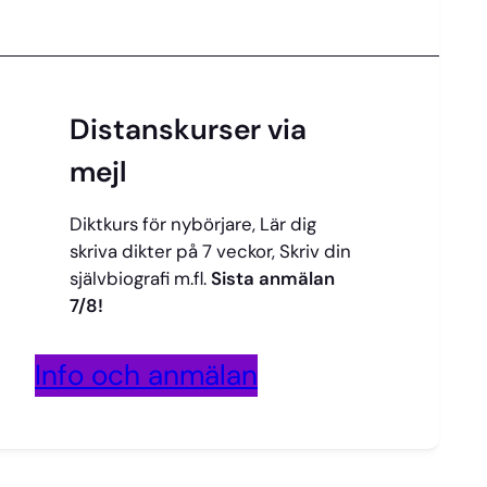
Distanskurser via
mejl
Diktkurs för nybörjare, Lär dig
skriva dikter på 7 veckor, Skriv din
självbiografi m.fl.
Sista anmälan
7/8!
Info och anmälan