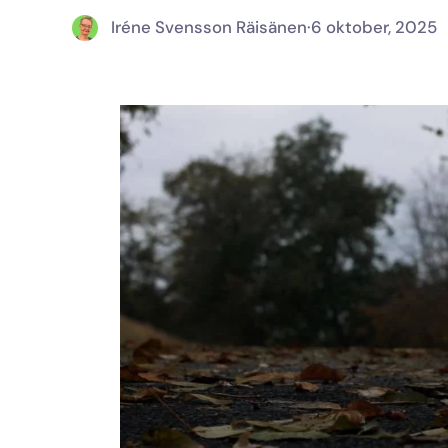
Iréne Svensson Räisänen
·
6 oktober, 2025