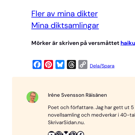
Fler av mina dikter
Mi
na diktsamlingar
Mörker är skriven på versmåttet
haik
F
P
B
T
C
Dela/Spara
a
i
l
h
o
c
n
u
r
p
e
t
e
e
y
Iréne Svensson Räisänen
b
e
s
a
L
Poet och författare. Jag har gett ut 5
o
r
k
d
i
novellsamling och medverkar i 40-tale
o
e
y
s
n
SkrivarSidan.nu.
k
s
k
YouTube
Instagram
Bluesky
Pinterest
Facebook