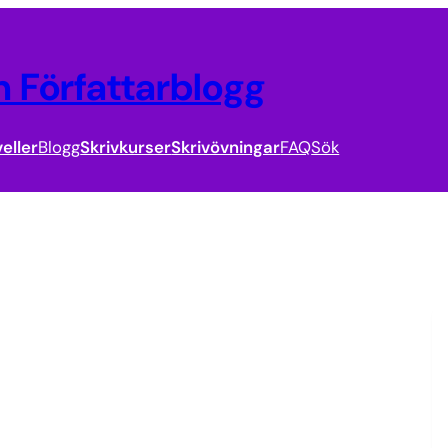
 Författarblogg
eller
Blogg
Skrivkurser
Skrivövningar
FAQ
Sök