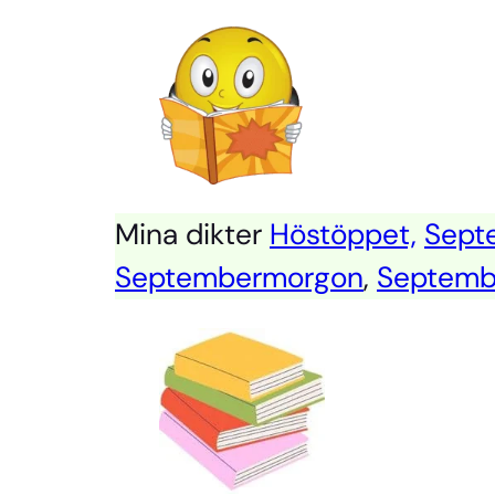
Mina dikter
Höstöppet,
Sept
Septembermorgon
,
Septemb