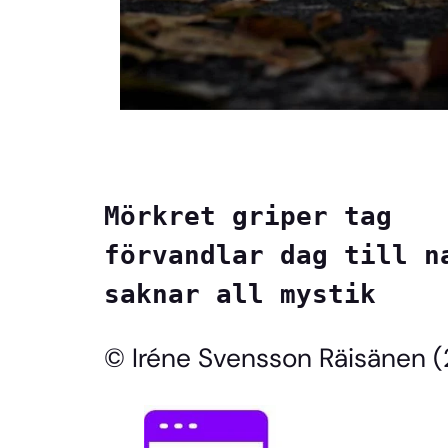
Mörkret griper tag

förvandlar dag till na
saknar all mystik
© Iréne Svensson Räisänen