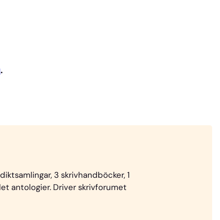
u
.
 diktsamlingar, 3 skrivhandböcker, 1
t antologier. Driver skrivforumet