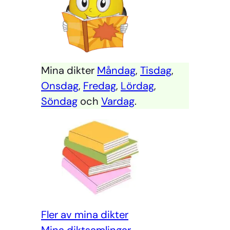
Mina dikter
Måndag
,
Tisdag
,
Onsdag
,
Fredag
,
Lördag
,
Söndag
och
Vardag
.
Fler av mina dikter
Mi
na diktsamlingar