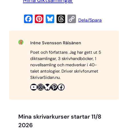
F
P
B
T
C
Dela/Spara
a
i
l
h
o
c
n
u
r
p
Iréne Svensson Räisänen
e
t
e
e
y
Poet och författare. Jag har gett ut 5
b
e
s
a
L
diktsamlingar, 3 skrivhandböcker, 1
o
r
k
d
i
novellsamling och medverkar i 40-
o
e
y
s
n
talet antologier. Driver skrivforumet
SkrivarSidan.nu.
k
s
k
YouTube
Instagram
Bluesky
Pinterest
Facebook
t
Mina skrivarkurser startar 11/8
2026