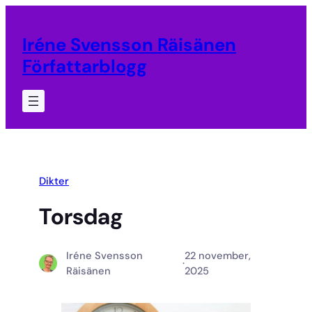
Hoppa
till
Iréne Svensson Räisänen
innehåll
Författarblogg
Dikter
Torsdag
Iréne Svensson
22 november,
·
Räisänen
2025