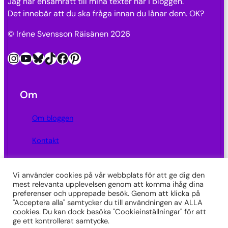
Jag har ensamrätt till mina texter här i bloggen.
Det innebär att du ska fråga innan du lånar dem. OK?
© Iréne Svensson Räisänen 2026
Instagram
YouTube
Bluesky
TikTok
Facebook
Pinterest
Om
Om bloggen
Kontakt
Integritetspolicy
Vi använder cookies på vår webbplats för att ge dig den
mest relevanta upplevelsen genom att komma ihåg dina
Länkar
preferenser och upprepade besök. Genom att klicka på
"Acceptera alla" samtycker du till användningen av ALLA
SkrivarSidan
cookies. Du kan dock besöka "Cookieinställningar" för att
ge ett kontrollerat samtycke.